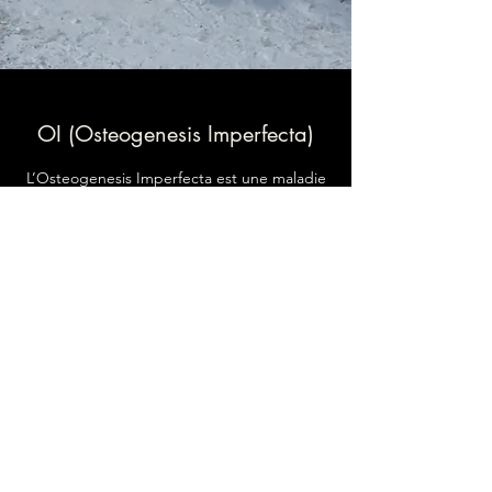
OI (Osteogenesis Imperfecta)
L’Osteogenesis Imperfecta est une maladie
génétique causée par un défaut au niveau
de la synthèse du collagène, une protéine
structurale constituant les os et les
ligaments. Les Teckels atteints ont des os
plus minces, plus fragiles et qui ne
guérissent pas correctement. Par
conséquent, ils souffrent de douleur et de
boiterie. Ils ont également des articulations
plus lâches, des dents fragiles et subissent
plus facilement des fractures affectant