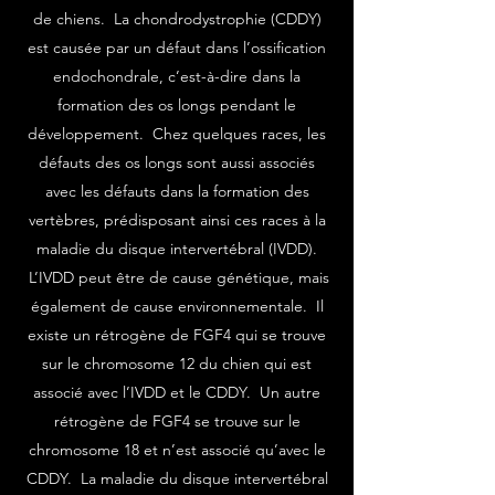
de chiens. La chondrodystrophie (CDDY)
est causée par un défaut dans l’ossification
endochondrale, c’est-à-dire dans la
formation des os longs pendant le
développement. Chez quelques races, les
défauts des os longs sont aussi associés
avec les défauts dans la formation des
vertèbres, prédisposant ainsi ces races à la
maladie du disque intervertébral (IVDD).
L’IVDD peut être de cause génétique, mais
également de cause environnementale. Il
existe un rétrogène de FGF4 qui se trouve
sur le chromosome 12 du chien qui est
associé avec l’IVDD et le CDDY. Un autre
rétrogène de FGF4 se trouve sur le
chromosome 18 et n’est associé qu’avec le
CDDY. La maladie du disque intervertébral