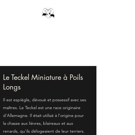
ÉLEVAGE DE BORDER
COLLIE ET DE TECKEL
MINIATURE À POILS
LONGS
Le Teckel Miniature à Poils
Longs
Il est espiègle, dévoué et possessif avec ses
maîtres. Le Teckel est une race originaire
d'Allemagne. Il était utilisé à l'origine pour
la chasse aux lièvres, blaireaux et aux
renards, qu'ils délogeaient de leur terriers.